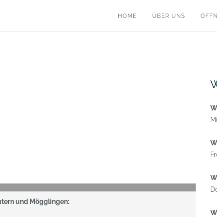
HOME
ÜBER UNS
ÖFF
W
W
Mi
W
Fr
W
Do
utern und Mögglingen:
W