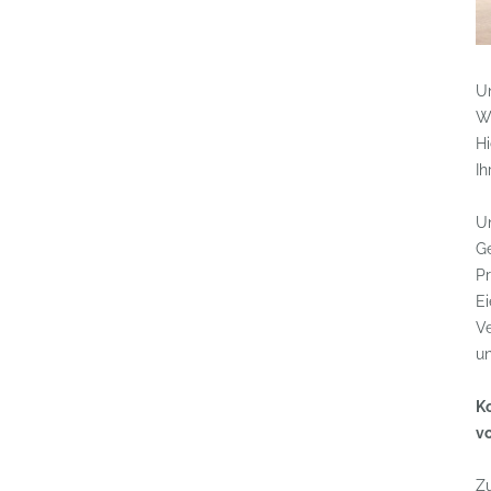
Un
We
Hi
Ih
U
G
Pr
Ei
V
un
Ko
v
Zu