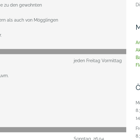
Di
 Sie zu den gewohnten
tern als auch von Mögglingen
M
.
A
A
B
jeden Freitag Vormittag
Fl
 uvm.
Ö
M
8.
14
Fr
8.
Sonntag, 26.04.